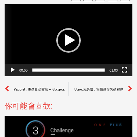
Link
視
訊
播
放
器
00:00
01:03
Pacojet : 更多食譜靈感 – Gorgonzola Mousse
Unox蒸焗爐：簡易儲存烹煮程序
你可能會喜歡: