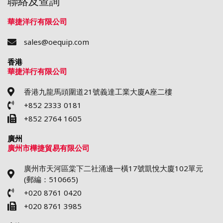
聯絡及查詢
華捷洋行有限公司
sales@oequip.com
香港
華捷洋行有限公司
香港九龍馬頭圍道21號義達工業大廈A座二樓
+852 2333 0181
+852 2764 1605
廣州
廣州市樺捷貿易有限公司
廣州市天河區棠下二社涌邊一橫17號凱悅大廈102單元
(郵編：510665)
+020 8761 0420
+020 8761 3985