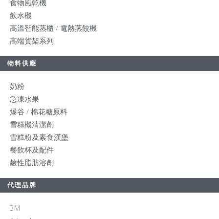
食物風乾機
飲水機
高溫智能蒸櫃 / 電熱蒸餃機
高端貨架系列
物料供應
奶粉
急凍水果
爆谷 / 棉花糖原料
雪糕機清潔劑
雪糕粉及素食漢堡
餐飲杯及配件
鹼性脂肪溶劑
代理品牌
3M