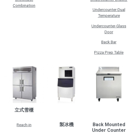
Combination
Undercounter-Dual
Temperature
Undercounter-Glass
Door
Back Bar
Pizza Prep Table
立式雪櫃
製冰機
Back Mounted
Reach-in
Under Counter