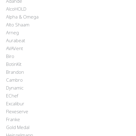
Adande
AlcoHOLD
Alpha & Omega
Alto Shaam
Arneg
Aurabeat
AVAVent
Biro
BotinKit
Brandon
Cambro
Dynamic
EChef
Excalibur
Flexeserve
Franke
Gold Medal
Heinzelmann