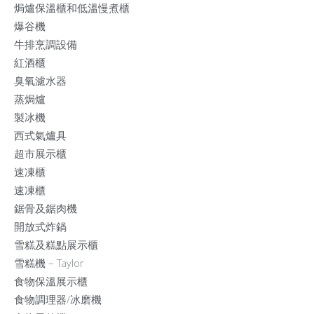
焗爐保溫櫃和低溫慢煮櫃
爆谷機
牛排烹調設備
紅酒櫃
臭氧濾水器
蒸焗爐
製冰機
西式氣爐具
超市展示櫃
速凍櫃
速凍櫃
鋸骨及鋸肉機
開放式炸鍋
雪糕及糕點展示櫃
雪糕機 – Taylor
食物保溫展示櫃
食物調理器/冰磨機