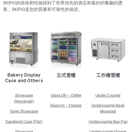
SKIPIO的技術和性能得到了世界領先的酒店和最好的餐廳的讚
賞，SKIPIO是您的質量和可靠性的保證。
Bakery Display
立式雪櫃
工作檯雪櫃
Case and Others
Showcase
Glass DR – Chiller
Under Counter
(Rectangle)
Glass Dr – Freezer
Undercounter-Back
Open Showcase
Mounted
Sandwich Case (Flat)
Undercounter-Bun Pan
Showcase
Undercounter-Drawer